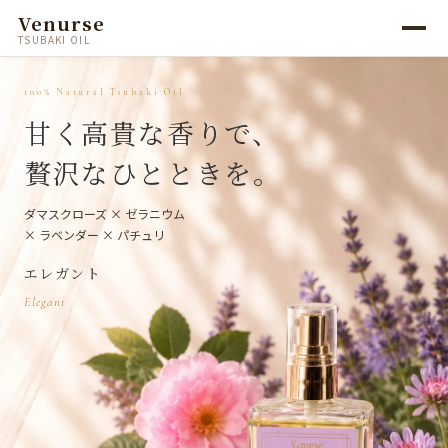
Venurse
TSUBAKI OIL
100% Natural Tsubaki Oil
甘く高貴な香りで、
贅沢なひとときを。
ダマスクローズ × ゼラニウム
× ラベンダー × パチュリ
エレガント
Elegant